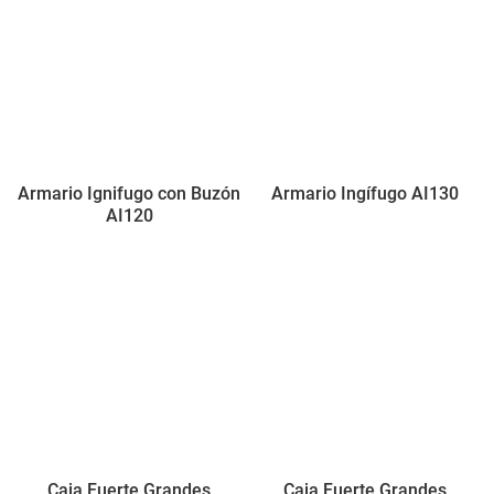
Armario Ignifugo con Buzón
Armario Ingífugo AI130
AI120
Caja Fuerte Grandes
Caja Fuerte Grandes