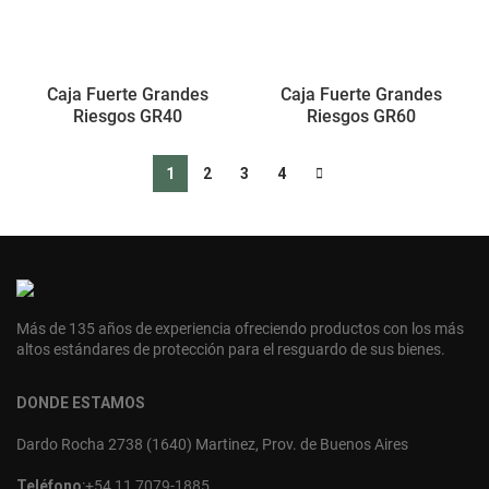
Caja Fuerte Grandes
Caja Fuerte Grandes
Riesgos GR40
Riesgos GR60
1
2
3
4
Más de 135 años de experiencia ofreciendo productos con los más
altos estándares de protección para el resguardo de sus bienes.
DONDE ESTAMOS
Dardo Rocha 2738 (1640) Martinez, Prov. de Buenos Aires
Teléfono
:
+54 11 7079-1885