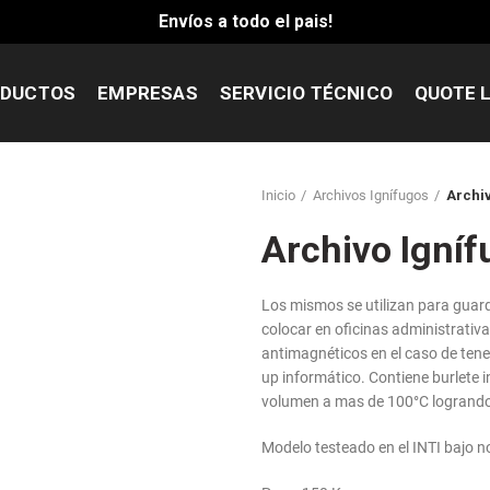
Envíos a todo el pais!
DUCTOS
EMPRESAS
SERVICIO TÉCNICO
QUOTE L
Inicio
Archivos Ignífugos
Archiv
Archivo Igníf
Los mismos se utilizan para guar
colocar en oficinas administrativa
antimagnéticos en el caso de tener
up informático. Contiene burlete 
volumen a mas de 100°C logrando
Modelo testeado en el INTI bajo 