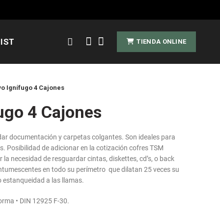
IST
TIENDA ONLINE
o Ignífugo 4 Cajones
ugo 4 Cajones
dar documentación y carpetas colgantes. Son ideales para
s. Posibilidad de adicionar en la cotización cofres TSM
 la necesidad de resguardar cintas, diskettes, cd’s, o back
intumescentes en todo su perímetro que dilatan 25 veces su
 estanqueidad a las llamas.
norma • DIN 12925 F-30.